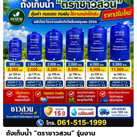
ถังเก็บน้ำ “ตราชาวสวน” รุ่นงาน