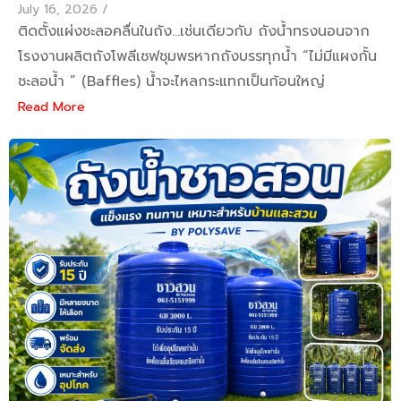
July 16, 2026
/
ติดตั้งแผ่งชะลอคลื่นในถัง...เช่นเดียวกับ ถังน้ำทรงนอนจาก
โรงงานผลิตถังโพลีเซฟชุมพรหากถังบรรทุกน้ำ “ไม่มีแผงกั้น
ชะลอน้ำ ” (Baffles) น้ำจะไหลกระแทกเป็นก้อนใหญ่
Read More