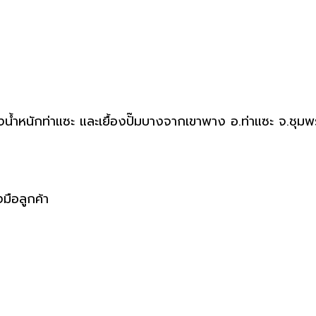
่งน้ำหนักท่าแซะ และเยื้องปั๊มบางจากเขาพาง อ.ท่าแซะ จ.ชุม
มือลูกค้า